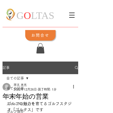
G
O
LTAS
お問合せ
記事
全ての記事
祥太 米光
全ての記事
2022年12月26日
読了時間: 1分
年末年始の営業
ゴルフ
ゴルフの魅力を育てるゴルフスタジ
スイングについて
オ「ゴルタス」です
ゴルフ遠征