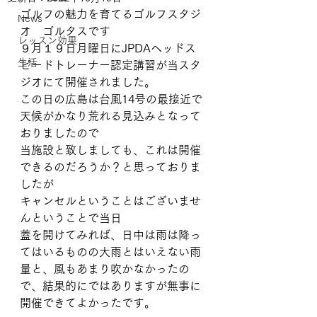
ゴルフの魅力を育てるゴルフスタジ
News
オ　ゴルタスです
レッスン効果
９月１９日月曜日にJPDAヘッドス
生活
ピードトレーナー認定講習が当スタ
ジオにて開催されました。
この日の広島は台風14号の最接近で
天候がかなり荒れる見込みとなって
おりましたので
当施設と致しましても、これは開催
できるのだろうか？と思っておりま
したが
キャンセルということはございませ
んということで当日
蓋を開けてみれば、日中は雨は降っ
てはいるものの大雨とはいえない雨
量と、風もあまり吹かなかったの
で、結果的にではありますが無事に
開催できてよかったです。