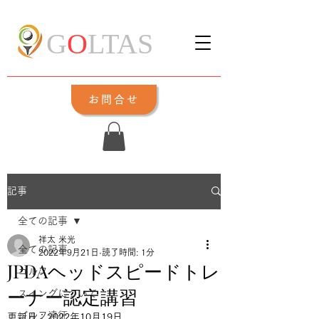
G
O
LTAS
お問合せ
記事
全ての記事
祥太 米光
全ての記事
2022年9月21日
読了時間: 1分
JPDAヘッドスピードトレ
ゴルフ
ーナー認定講習
スイングについて
ゴルフ遠征
更新日：
2022年10月19日