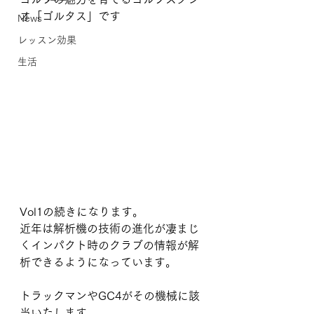
オ「ゴルタス」です
News
レッスン効果
生活
Vol1の続きになります。
近年は解析機の技術の進化が凄まじ
くインパクト時のクラブの情報が解
析できるようになっています。
トラックマンやGC4がその機械に該
当いたします