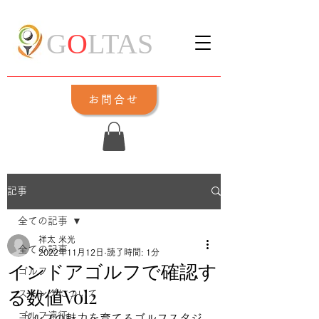
G
O
LTAS
お問合せ
記事
全ての記事
祥太 米光
全ての記事
2022年11月12日
読了時間: 1分
インドアゴルフで確認す
ゴルフ
る数値Vol2
スイングについて
ゴルフ遠征
ゴルフの魅力を育てるゴルフスタジ