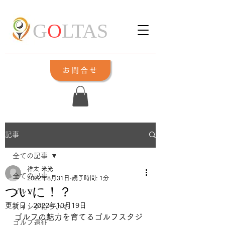
G
O
LTAS
お問合せ
記事
全ての記事
祥太 米光
全ての記事
2022年8月31日
読了時間: 1分
ついに！？
ゴルフ
更新日：
2022年10月19日
スイングについて
ゴルフの魅力を育てるゴルフスタジ
ゴルフ遠征