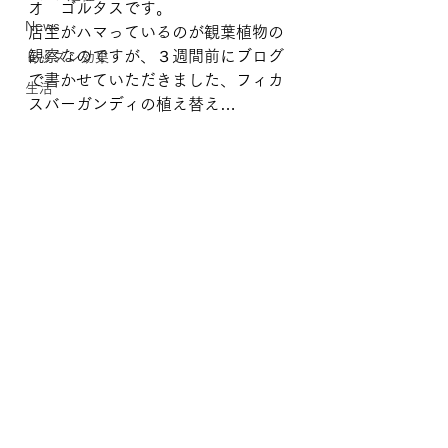
オ　ゴルタスです。
News
店主がハマっているのが観葉植物の
観察なのですが、３週間前にブログ
レッスン効果
で書かせていただきました、フィカ
生活
スバーガンディの植え替え…