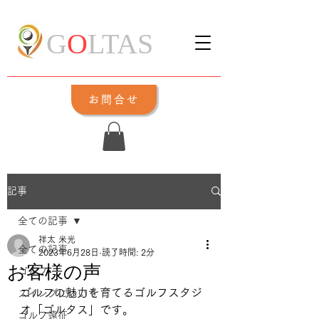
G
O
LTAS
お問合せ
記事
全ての記事
祥太 米光
全ての記事
2023年6月28日
読了時間: 2分
お客様の声
ゴルフ
ゴルフの魅力を育てるゴルフスタジ
スイングについて
オ「ゴルタス」です。
ゴルフ遠征