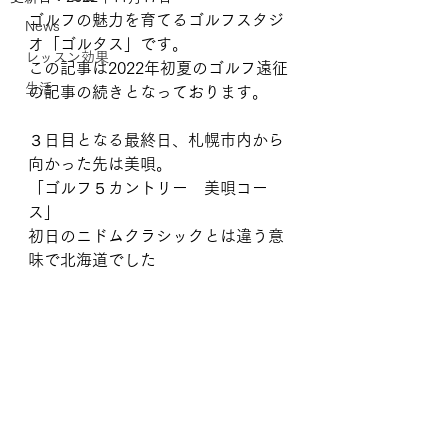
ゴルフの魅力を育てるゴルフスタジ
News
オ「ゴルタス」です。
レッスン効果
この記事は2022年初夏のゴルフ遠征
生活
の記事の続きとなっております。
３日目となる最終日、札幌市内から
向かった先は美唄。
「ゴルフ５カントリー　美唄コー
ス」
初日のニドムクラシックとは違う意
味で北海道でした