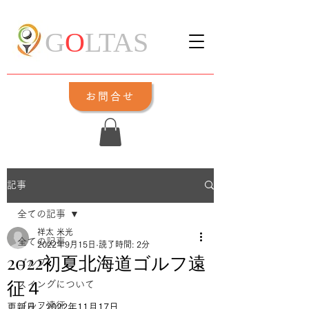
G
O
LTAS
お問合せ
記事
全ての記事
祥太 米光
全ての記事
2022年9月15日
読了時間: 2分
2022初夏北海道ゴルフ遠
ゴルフ
征４
スイングについて
ゴルフ遠征
更新日：
2022年11月17日